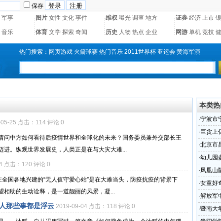
保存
军事
图片
女性
文化
事件
维权
曝光
调查
地方
证券
经济
上市
音乐
体育
文学
探索
奇闻
历史
人物
热点
企业
网游
单机
竞技
热门搜索：
网页游戏
火箭球赛
热门音乐
2011世界杯
亚运会
黄海军演
本类热
·
宁波市
-05-25 点击：114 评论:0
祥、刘
·
巨贪上
请问中方如何看待后疫情世界和全球化的未来？国务委员兼外交部长王
的
·
北京市
进。纵观世界发展史，人类正是在与大灾大难...
·
幼儿园
14 点击：120 评论:0
·
凤凰山
在全国各地兴建的“无人值守爱心站”是在大难当头，防疫抗疫的背景下
·
女童好
相助的生动诠释，是一道靓丽的风景，凝...
·
解放军
男人那些事都是浮云
2019-09-04 点击：118 评论:0
·
暨南大