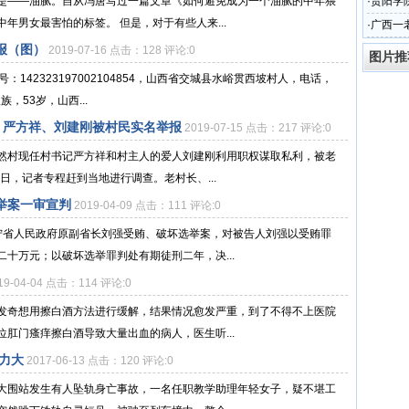
是——油腻。自从冯唐写过一篇文章《如何避免成为一个油腻的中年猥
·
贵阳学
年男女最害怕的标签。 但是，对于有些人来...
·
广西一
报（图）
2019-07-16 点击：128 评论:0
图片推
142323197002104854，山西省交城县水峪贯西坡村人，电话，
族，53岁，山西...
 严方祥、刘建刚被村民实名举报
2019-07-15 点击：217 评论:0
然村现任村书记严方祥和村主人的爱人刘建刚利用职权谋取私利，被老
日，记者专程赶到当地进行调查。老村长、...
举案一审宣判
2019-04-09 点击：111 评论:0
宁省人民政府原副省长刘强受贿、破坏选举案，对被告人刘强以受贿罪
十万元；以破坏选举罪判处有期徒刑二年，决...
19-04-04 点击：114 评论:0
发奇想用擦白酒方法进行缓解，结果情况愈发严重，到了不得不上医院
肛门瘙痒擦白酒导致大量出血的病人，医生听...
力大
2017-06-13 点击：120 评论:0
大围站发生有人坠轨身亡事故，一名任职教学助理年轻女子，疑不堪工