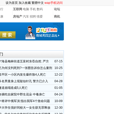
设为首页
加入收藏
繁體中文
wap手机访问
银行
互联网
电脑
手机
数码
论坛
健康
房地产
汽车
招聘
情爱
商机
门
宁海县梅林街道五富村东岙自然: 严方
07-15
建刚被村民实名举报
亿为何没判死刑?一张图告诉你怎么量刑
10-25
昌平区一小区内发生爆炸致4人死亡
12-22
多名男童身上现疑似针孔 警方已介入
04-28
隧道崩塌造成5人死亡
01-05
奇摘吃自家院中野生花朵 中毒身亡
04-24
中将评中俄军演:指出我军4个致命问题
10-09
学大学生强奸同校大一女生获无罪释放
12-30