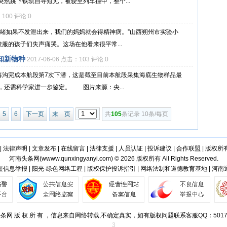
然跳下铁轨自寻短见，被驶至列车撞中，整个...
：100 评论:0
情绪如果不发泄出来，我们的妈妈就会得精神病。”山西朔州市实验小
服的孩子们失声痛哭。这场在他看来很平常...
知新物种
2017-06-06 点击：103 评论:0
海沟完成本航段第7次下潜，这是截至目前本航段采集海底生物样品最
，还需科学家进一步鉴定。 图片来源：央...
5
6
下一页
末 页
共
105
条记录 10条/每页
|
法律声明
|
文章发布
|
在线留言
|
法律支援
|
人员认证
|
投诉建议
|
合作联盟
|
版权所
河南头条网(
wwww.qunxingyanyi.com
) © 2026 版权所有 All Rights Reserved.
信息举报 | 阳光·绿色网络工程 | 版权保护投诉指引 | 网络法制和道德教育基地 | 河
条网 版 权 所 有 ，信息来自网络转载,不确定真实，如有版权问题联系客服QQ：50173
3