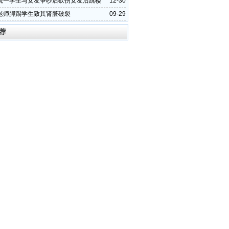
院一学生与女友争吵后砍伤女友后跳楼
12-30
老师脚踢学生致其肾脏破裂
09-29
荐