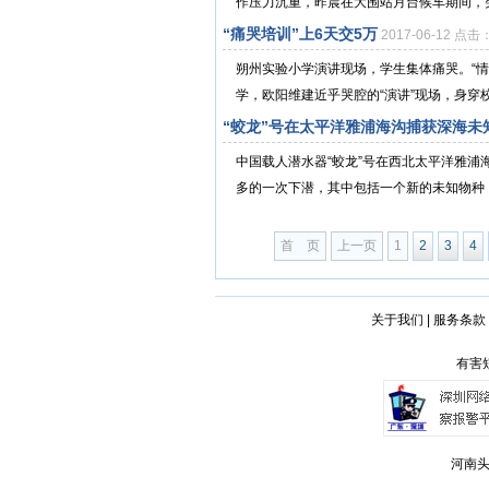
作压力沉重，昨晨在大围站月台候车期间，突
“痛哭培训”上6天交5万
2017-06-12 点击
朔州实验小学演讲现场，学生集体痛哭。“
学，欧阳维建近乎哭腔的“演讲”现场，身穿校
“蛟龙”号在太平洋雅浦海沟捕获深海未
中国载人潜水器“蛟龙”号在西北太平洋雅浦
多的一次下潜，其中包括一个新的未知物种
首 页
上一页
1
2
3
4
关于我们
|
服务条款
有害短
河南头