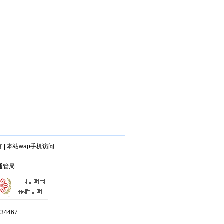
有
|
本站wap手机访问
南通管局
4467