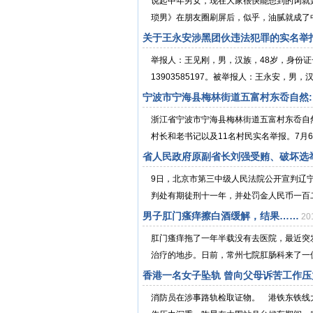
说起中年男女，现在大家很快能想到的词就
琐男》在朋友圈刷屏后，似乎，油腻就成了中
关于王永安涉黑团伙违法犯罪的实名举
举报人：王见刚，男，汉族，48岁，身份证号：
13903585197。被举报人：王永安，男，汉
宁波市宁海县梅林街道五富村东岙自然:
浙江省宁波市宁海县梅林街道五富村东岙自
村长和老书记以及11名村民实名举报。7月6
省人民政府原副省长刘强受贿、破坏选
9日，北京市第三中级人民法院公开宣判辽
判处有期徒刑十一年，并处罚金人民币一百二
男子肛门瘙痒擦白酒缓解，结果……
20
肛门瘙痒拖了一年半载没有去医院，最近突
治疗的地步。日前，常州七院肛肠科来了一位
香港一名女子坠轨 曾向父母诉苦工作压
消防员在涉事路轨检取证物。 港铁东铁线