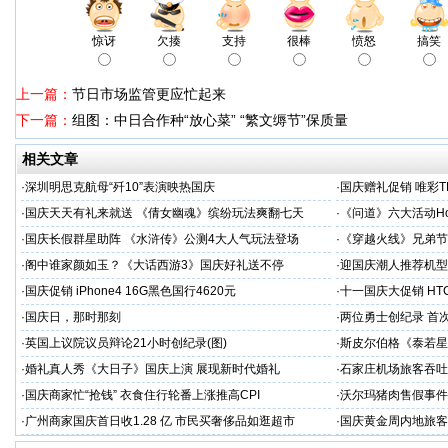
惊讶
欠揍
支持
很棒
愤怒
搞笑
上一篇：
节日市场监管更应忙起来
下一篇：
组图：中日合作种“放心菜” “繁文缛节”保质量
相关文章
·
深圳明思克航母“歼10”表演映热国庆
·
国庆赠礼促销 唯彩T
·
国庆天天有礼来就送 《倩女幽魂》缤纷玩法爽翻七天
·
《问道》六大活动Ho
·
国庆长假群星助阵 《水浒传》公测4大人气玩法登场
·
《穿越火线》兄弟节
·
阁中谁家颜如玉？《大话西游3》国庆好礼送不停
·
迎国庆潮人推荐机型 三
·
国庆促销 iPhone4 16G黑色国行4620元
·
十一国庆大促销 HTC
·
国庆日，那时那刻
·
两位勇士创纪录 首
·
英国上议院议员辩论21小时创纪录(图)
·
斯皮尔伯格《泰若星
·
婚礼真人秀《大日子》国庆上演 展现新时代婚礼
·
石家庄机场旅客吞吐
·
国庆商家忙“抢钱” 衣食住行轮番上涨推高CPI
·
沃尔玛猪肉售假事件
·
广州商家国庆首日收1.28 亿 市民买奢侈品如逛超市
·
国庆黄金周内地旅客